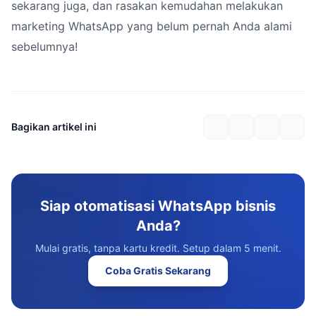
sekarang juga, dan rasakan kemudahan melakukan
marketing WhatsApp yang belum pernah Anda alami
sebelumnya!
Bagikan artikel ini
Siap otomatisasi WhatsApp bisnis
Anda?
Mulai gratis, tanpa kartu kredit. Setup dalam 5 menit.
Coba Gratis Sekarang