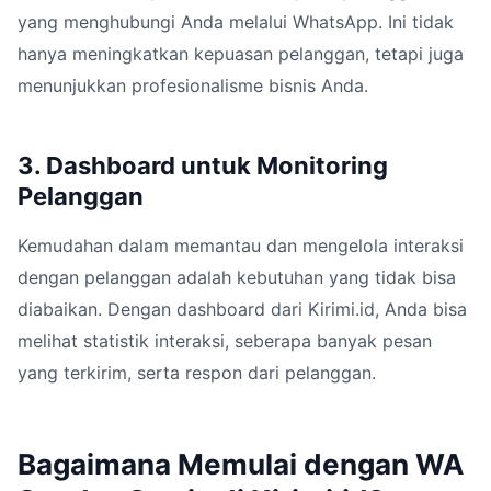
yang menghubungi Anda melalui WhatsApp. Ini tidak
hanya meningkatkan kepuasan pelanggan, tetapi juga
menunjukkan profesionalisme bisnis Anda.
3. Dashboard untuk Monitoring
Pelanggan
Kemudahan dalam memantau dan mengelola interaksi
dengan pelanggan adalah kebutuhan yang tidak bisa
diabaikan. Dengan dashboard dari Kirimi.id, Anda bisa
melihat statistik interaksi, seberapa banyak pesan
yang terkirim, serta respon dari pelanggan.
Bagaimana Memulai dengan WA