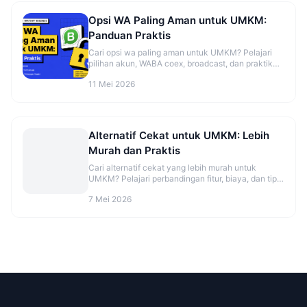
Opsi WA Paling Aman untuk UMKM:
Panduan Praktis
Cari opsi wa paling aman untuk UMKM? Pelajari
pilihan akun, WABA coex, broadcast, dan praktik
aman sebelum mulai. Cek panduannya.
11 Mei 2026
Alternatif Cekat untuk UMKM: Lebih
Murah dan Praktis
Cari alternatif cekat yang lebih murah untuk
UMKM? Pelajari perbandingan fitur, biaya, dan tips
migrasi agar CS makin rapi. Cek opsinya sekarang.
7 Mei 2026