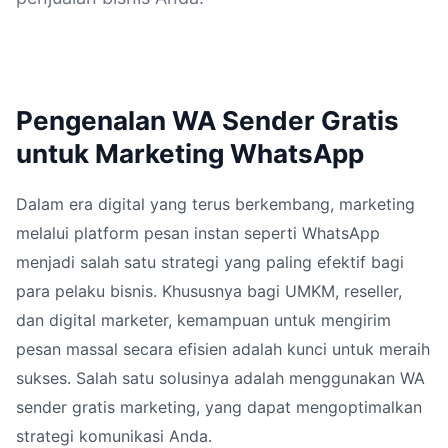
Pengenalan WA Sender Gratis
untuk Marketing WhatsApp
Dalam era digital yang terus berkembang, marketing
melalui platform pesan instan seperti WhatsApp
menjadi salah satu strategi yang paling efektif bagi
para pelaku bisnis. Khususnya bagi UMKM, reseller,
dan digital marketer, kemampuan untuk mengirim
pesan massal secara efisien adalah kunci untuk meraih
sukses. Salah satu solusinya adalah menggunakan WA
sender gratis marketing, yang dapat mengoptimalkan
strategi komunikasi Anda.