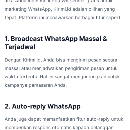
Jika Anda ingin mencoba WA sender gratis untuk
marketing WhatsApp, Kirimi.id adalah pilihan yang
tepat. Platform ini menawarkan berbagai fitur seperti:
1. Broadcast WhatsApp Massal &
Terjadwal
Dengan Kirimi.id, Anda bisa mengirim pesan secara
massal atau menjadwalkan pengiriman pesan untuk
waktu tertentu. Hal ini sangat menguntungkan untuk
kampanye pemasaran Anda.
2. Auto-reply WhatsApp
Anda juga dapat memanfaatkan fitur auto-reply untuk
memberikan respons otomatis kepada pelanggan