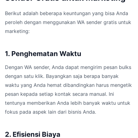
Berikut adalah beberapa keuntungan yang bisa Anda
peroleh dengan menggunakan WA sender gratis untuk
marketing:
1. Penghematan Waktu
Dengan WA sender, Anda dapat mengirim pesan bulks
dengan satu klik. Bayangkan saja berapa banyak
waktu yang Anda hemat dibandingkan harus mengetik
pesan kepada setiap kontak secara manual. Ini
tentunya memberikan Anda lebih banyak waktu untuk
fokus pada aspek lain dari bisnis Anda.
2. Efisiensi Biaya