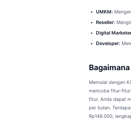
UMKM:
Mengelo
Reseller:
Mengir
Digital Marketer
Developer:
Memb
Bagaimana 
Memulai dengan Kir
mencoba fitur-fit
fitur, Anda dapat 
per bulan. Terdap
Rp149.000, lengka