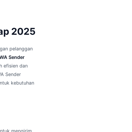
ap 2025
ngan pelanggan
WA Sender
h efisien dan
WA Sender
untuk kebutuhan
ntuk mengirim