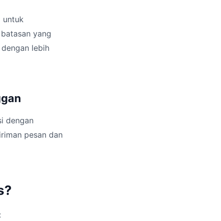
 untuk
 batasan yang
 dengan lebih
ggan
si dengan
iriman pesan dan
s?
: