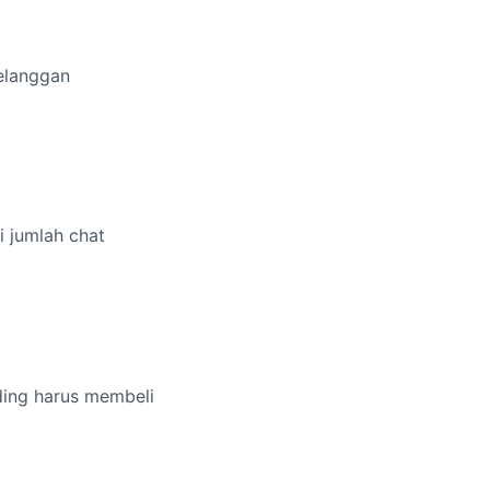
elanggan
i jumlah chat
ding harus membeli