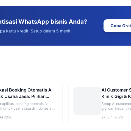
atisasi WhatsApp bisnis Anda?
Coba Grat
npa kartu kredit. Setup dalam 5 menit.
kasi Booking Otomatis AI
AI Customer 
k Usaha Jasa: Pilihan
Klinik Gigi & 
baik 2026
Panduan Len
r aplikasi booking otomatis AI
Setup AI customer
ik untuk usaha jasa di Indonesia.
gigi dan kecantik
ndingan fitur, harga, dan
harga, treatment,
ni 2026
27 Juni 2026
endasi sesuai jenis bisnis.