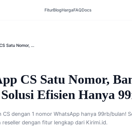
Fitur
Blog
Harga
FAQ
Docs
WhatsApp CS Satu Nomor, Banyak Akun – Solusi Efisien Hanya 99rb
pp CS Satu Nomor, Ba
Solusi Efisien Hanya 9
m CS dengan 1 nomor WhatsApp hanya 99rb/bulan! Sol
eseller dengan fitur lengkap dari Kirimi.id.