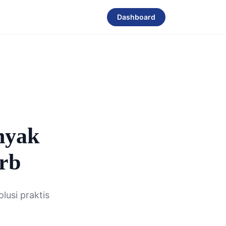
Dashboard
nyak
9rb
usi praktis