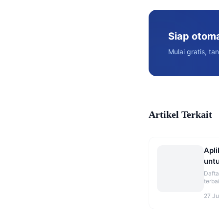
Siap otom
Mulai gratis, ta
Artikel Terkait
Apli
untu
Ter
Dafta
terba
Perba
27 Ju
rekom