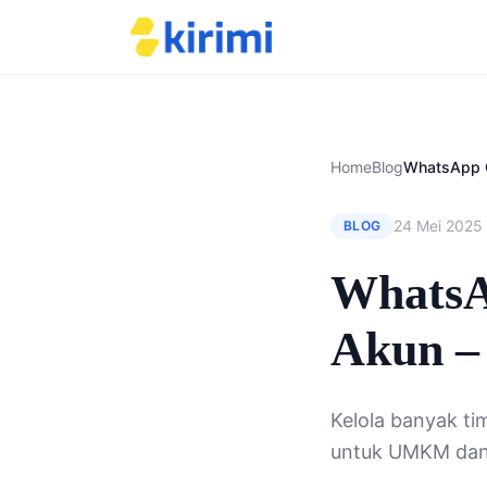
Home
Blog
24 Mei 2025
BLOG
WhatsA
Akun – 
Kelola banyak ti
untuk UMKM dan r