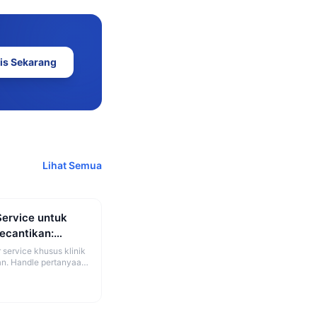
is Sekarang
Lihat Semua
Service untuk
Kecantikan:
gkap
 service khusus klinik
an. Handle pertanyaan
 dan booking otomatis.