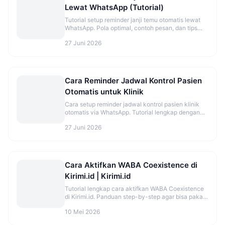
Lewat WhatsApp (Tutorial)
Tutorial setup reminder janji temu otomatis lewat
WhatsApp. Pola optimal, contoh pesan, dan tips
kurangi no-show.
27 Juni 2026
Cara Reminder Jadwal Kontrol Pasien
Otomatis untuk Klinik
Cara setup reminder jadwal kontrol pasien klinik
otomatis via WhatsApp. Tutorial lengkap dengan
template dan timing optimal.
27 Juni 2026
Cara Aktifkan WABA Coexistence di
Kirimi.id | Kirimi.id
Tutorial lengkap cara aktifkan WABA Coexistence
di Kirimi.id. Panduan step-by-step agar bisa pakai
WhatsApp di HP dan API bersamaan.
10 Mei 2026