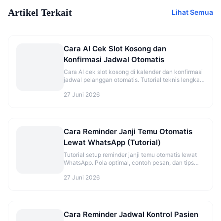
Artikel Terkait
Lihat Semua
Cara AI Cek Slot Kosong dan
Konfirmasi Jadwal Otomatis
Cara AI cek slot kosong di kalender dan konfirmasi
jadwal pelanggan otomatis. Tutorial teknis lengkap
dengan flow dan best practice.
27 Juni 2026
Cara Reminder Janji Temu Otomatis
Lewat WhatsApp (Tutorial)
Tutorial setup reminder janji temu otomatis lewat
WhatsApp. Pola optimal, contoh pesan, dan tips
kurangi no-show.
27 Juni 2026
Cara Reminder Jadwal Kontrol Pasien