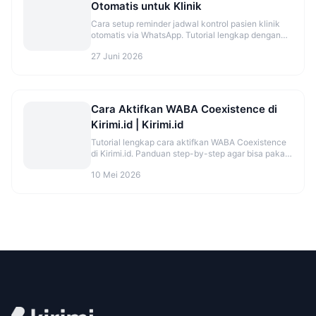
Otomatis untuk Klinik
Cara setup reminder jadwal kontrol pasien klinik
otomatis via WhatsApp. Tutorial lengkap dengan
template dan timing optimal.
27 Juni 2026
Cara Aktifkan WABA Coexistence di
Kirimi.id | Kirimi.id
Tutorial lengkap cara aktifkan WABA Coexistence
di Kirimi.id. Panduan step-by-step agar bisa pakai
WhatsApp di HP dan API bersamaan.
10 Mei 2026