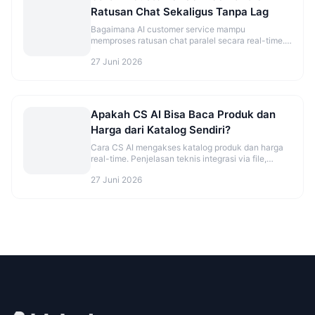
Ratusan Chat Sekaligus Tanpa Lag
Bagaimana AI customer service mampu
memproses ratusan chat paralel secara real-time.
Penjelasan arsitektur dan rekomendasi platform.
27 Juni 2026
Apakah CS AI Bisa Baca Produk dan
Harga dari Katalog Sendiri?
Cara CS AI mengakses katalog produk dan harga
real-time. Penjelasan teknis integrasi via file,
database, atau API.
27 Juni 2026