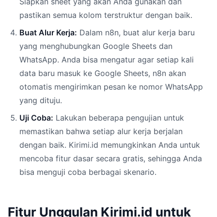
Siapkan sheet yang akan Anda gunakan dan
pastikan semua kolom terstruktur dengan baik.
Buat Alur Kerja:
Dalam n8n, buat alur kerja baru
yang menghubungkan Google Sheets dan
WhatsApp. Anda bisa mengatur agar setiap kali
data baru masuk ke Google Sheets, n8n akan
otomatis mengirimkan pesan ke nomor WhatsApp
yang dituju.
Uji Coba:
Lakukan beberapa pengujian untuk
memastikan bahwa setiap alur kerja berjalan
dengan baik. Kirimi.id memungkinkan Anda untuk
mencoba fitur dasar secara gratis, sehingga Anda
bisa menguji coba berbagai skenario.
Fitur Unggulan Kirimi.id untuk