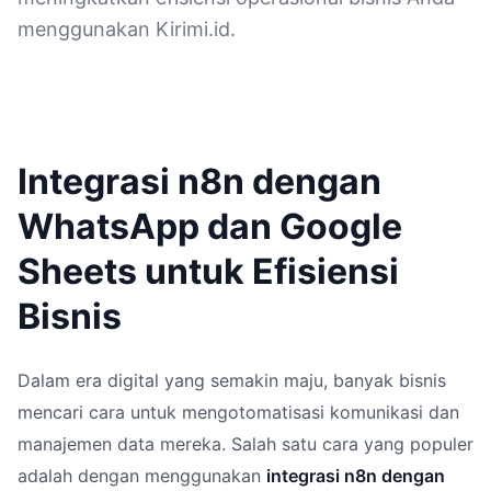
menggunakan Kirimi.id.
Integrasi n8n dengan
WhatsApp dan Google
Sheets untuk Efisiensi
Bisnis
Dalam era digital yang semakin maju, banyak bisnis
mencari cara untuk mengotomatisasi komunikasi dan
manajemen data mereka. Salah satu cara yang populer
adalah dengan menggunakan
integrasi n8n dengan