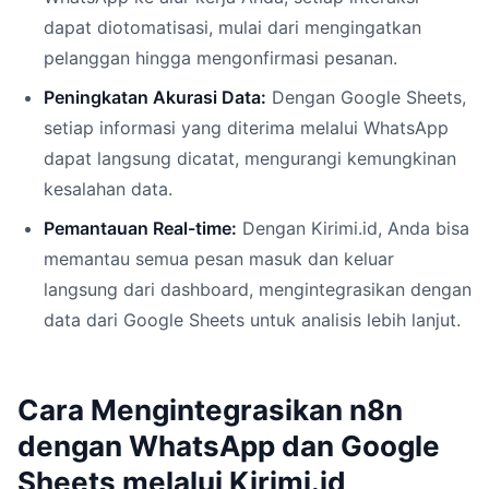
dapat diotomatisasi, mulai dari mengingatkan
pelanggan hingga mengonfirmasi pesanan.
Peningkatan Akurasi Data:
Dengan Google Sheets,
setiap informasi yang diterima melalui WhatsApp
dapat langsung dicatat, mengurangi kemungkinan
kesalahan data.
Pemantauan Real-time:
Dengan Kirimi.id, Anda bisa
memantau semua pesan masuk dan keluar
langsung dari dashboard, mengintegrasikan dengan
data dari Google Sheets untuk analisis lebih lanjut.
Cara Mengintegrasikan n8n
dengan WhatsApp dan Google
Sheets melalui Kirimi.id