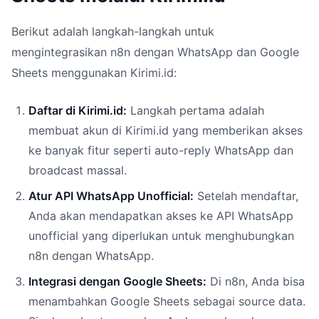
Berikut adalah langkah-langkah untuk
mengintegrasikan n8n dengan WhatsApp dan Google
Sheets menggunakan Kirimi.id:
Daftar di Kirimi.id:
Langkah pertama adalah
membuat akun di Kirimi.id yang memberikan akses
ke banyak fitur seperti auto-reply WhatsApp dan
broadcast massal.
Atur API WhatsApp Unofficial:
Setelah mendaftar,
Anda akan mendapatkan akses ke API WhatsApp
unofficial yang diperlukan untuk menghubungkan
n8n dengan WhatsApp.
Integrasi dengan Google Sheets:
Di n8n, Anda bisa
menambahkan Google Sheets sebagai source data.