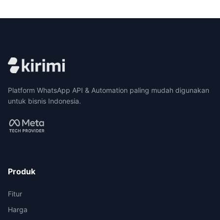
Platform WhatsApp API & Automation paling mudah digunakan
untuk bisnis Indonesia.
Produk
Fitur
Harga