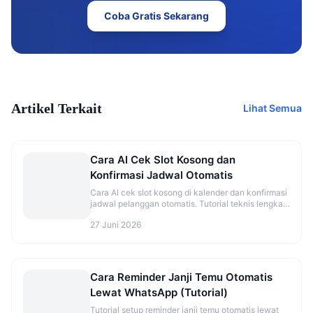
Coba Gratis Sekarang
Artikel Terkait
Lihat Semua
Cara AI Cek Slot Kosong dan
Konfirmasi Jadwal Otomatis
Cara AI cek slot kosong di kalender dan konfirmasi
jadwal pelanggan otomatis. Tutorial teknis lengkap
dengan flow dan best practice.
27 Juni 2026
Cara Reminder Janji Temu Otomatis
Lewat WhatsApp (Tutorial)
Tutorial setup reminder janji temu otomatis lewat