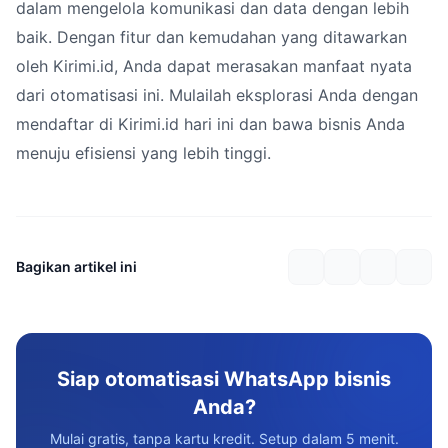
dalam mengelola komunikasi dan data dengan lebih
baik. Dengan fitur dan kemudahan yang ditawarkan
oleh Kirimi.id, Anda dapat merasakan manfaat nyata
dari otomatisasi ini. Mulailah eksplorasi Anda dengan
mendaftar di Kirimi.id hari ini dan bawa bisnis Anda
menuju efisiensi yang lebih tinggi.
Bagikan artikel ini
Siap otomatisasi WhatsApp bisnis
Anda?
Mulai gratis, tanpa kartu kredit. Setup dalam 5 menit.