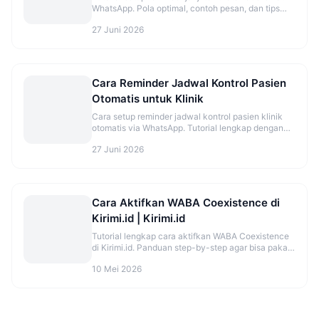
WhatsApp. Pola optimal, contoh pesan, dan tips
kurangi no-show.
27 Juni 2026
Cara Reminder Jadwal Kontrol Pasien
Otomatis untuk Klinik
Cara setup reminder jadwal kontrol pasien klinik
otomatis via WhatsApp. Tutorial lengkap dengan
template dan timing optimal.
27 Juni 2026
Cara Aktifkan WABA Coexistence di
Kirimi.id | Kirimi.id
Tutorial lengkap cara aktifkan WABA Coexistence
di Kirimi.id. Panduan step-by-step agar bisa pakai
WhatsApp di HP dan API bersamaan.
10 Mei 2026