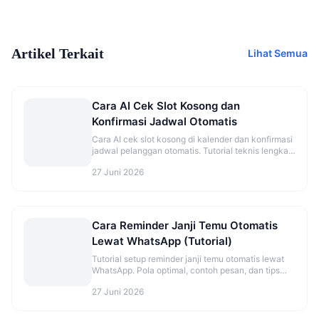
Artikel Terkait
Lihat Semua
Cara AI Cek Slot Kosong dan
Konfirmasi Jadwal Otomatis
Cara AI cek slot kosong di kalender dan konfirmasi
jadwal pelanggan otomatis. Tutorial teknis lengkap
dengan flow dan best practice.
27 Juni 2026
Cara Reminder Janji Temu Otomatis
Lewat WhatsApp (Tutorial)
Tutorial setup reminder janji temu otomatis lewat
WhatsApp. Pola optimal, contoh pesan, dan tips
kurangi no-show.
27 Juni 2026