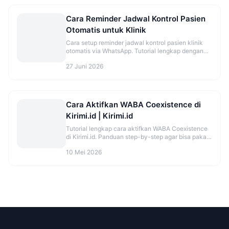
Cara Reminder Jadwal Kontrol Pasien
Otomatis untuk Klinik
Cara setup reminder jadwal kontrol pasien klinik
otomatis via WhatsApp. Tutorial lengkap dengan
template dan timing optimal.
27 Juni 2026
Cara Aktifkan WABA Coexistence di
Kirimi.id | Kirimi.id
Tutorial lengkap cara aktifkan WABA Coexistence
di Kirimi.id. Panduan step-by-step agar bisa pakai
WhatsApp di HP dan API bersamaan.
10 Mei 2026