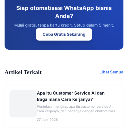
Siap otomatisasi WhatsApp bisnis
Anda?
Mulai gratis, tanpa kartu kredit. Setup dalam 5 menit.
Coba Gratis Sekarang
Artikel Terkait
Lihat Semua
Apa Itu Customer Service AI dan
Bagaimana Cara Kerjanya?
Penjelasan lengkap apa itu customer service AI,
cara kerjanya, dan bedanya dengan chatbot biasa.
Cocok untuk bisnis yang ingin balas chat
27 Juni 2026
pelanggan otomatis 24/7.