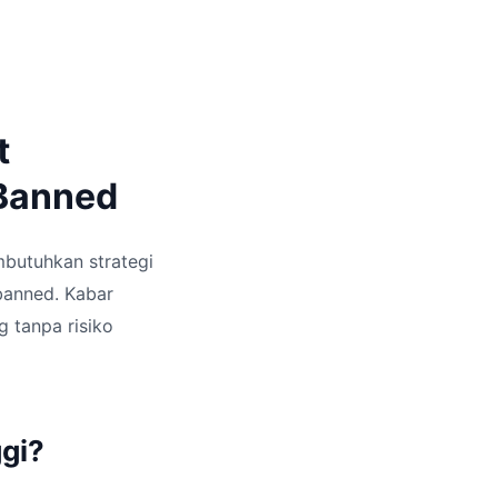
t
 Banned
butuhkan strategi
banned. Kabar
 tanpa risiko
gi?