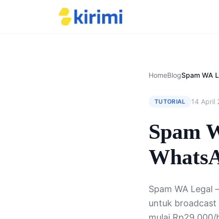
Home
Blog
14 April
TUTORIAL
Spam W
WhatsA
Spam WA Legal —
untuk broadcast
mulai Rp29.000/b