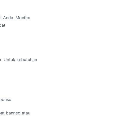
t Anda. Monitor
pat.
g
ar. Untuk kebutuhan
sponse
ibat banned atau