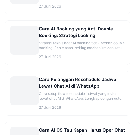
ala pelanggan Indonesia.
27 Juni 2026
Cara AI Booking yang Anti Double
Booking: Strategi Locking
Strategi teknis agar AI booking tidak pernah double
booking. Penjelasan locking mechanism dan setup
yang benar.
27 Juni 2026
Cara Pelanggan Reschedule Jadwal
Lewat Chat AI di WhatsApp
Cara setup flow reschedule jadwal yang mulus
lewat chat AI di WhatsApp. Lengkap dengan cutoff
time dan best practice.
27 Juni 2026
Cara AI CS Tau Kapan Harus Oper Chat