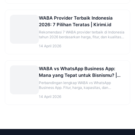
WABA Provider Terbaik Indonesia
2026: 7 Pilihan Teratas | Kirimi.id
Rekomendasi 7 WABA provider terbaik di Indonesia
tahun 2026 berdasarkan harga, fitur, dan kualitas
support. Lengkap dengan perbandingan jujur.
14 April 2026
WABA vs WhatsApp Business App:
Mana yang Tepat untuk Bisnismu? |
Kirimi.id
Perbandingan lengkap WABA vs WhatsApp
Business App. Fitur, harga, kapasitas, dan
rekomendasi pilihan terbaik untuk bisnismu di
14 April 2026
2026.