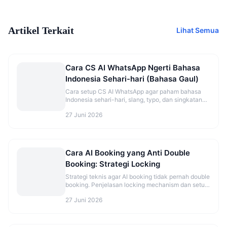
Artikel Terkait
Lihat Semua
Cara CS AI WhatsApp Ngerti Bahasa
Indonesia Sehari-hari (Bahasa Gaul)
Cara setup CS AI WhatsApp agar paham bahasa
Indonesia sehari-hari, slang, typo, dan singkatan
ala pelanggan Indonesia.
27 Juni 2026
Cara AI Booking yang Anti Double
Booking: Strategi Locking
Strategi teknis agar AI booking tidak pernah double
booking. Penjelasan locking mechanism dan setup
yang benar.
27 Juni 2026