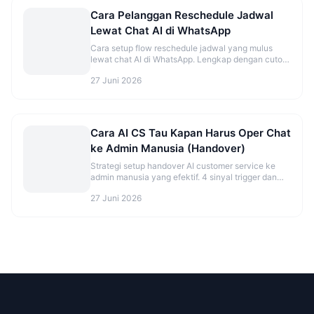
Cara Pelanggan Reschedule Jadwal
Lewat Chat AI di WhatsApp
Cara setup flow reschedule jadwal yang mulus
lewat chat AI di WhatsApp. Lengkap dengan cutoff
time dan best practice.
27 Juni 2026
Cara AI CS Tau Kapan Harus Oper Chat
ke Admin Manusia (Handover)
Strategi setup handover AI customer service ke
admin manusia yang efektif. 4 sinyal trigger dan
best practice agar tidak over/under eskalasi.
27 Juni 2026