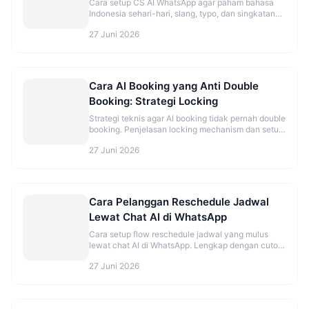
Cara setup CS AI WhatsApp agar paham bahasa
Indonesia sehari-hari, slang, typo, dan singkatan
ala pelanggan Indonesia.
27 Juni 2026
Cara AI Booking yang Anti Double
Booking: Strategi Locking
Strategi teknis agar AI booking tidak pernah double
booking. Penjelasan locking mechanism dan setup
yang benar.
27 Juni 2026
Cara Pelanggan Reschedule Jadwal
Lewat Chat AI di WhatsApp
Cara setup flow reschedule jadwal yang mulus
lewat chat AI di WhatsApp. Lengkap dengan cutoff
time dan best practice.
27 Juni 2026