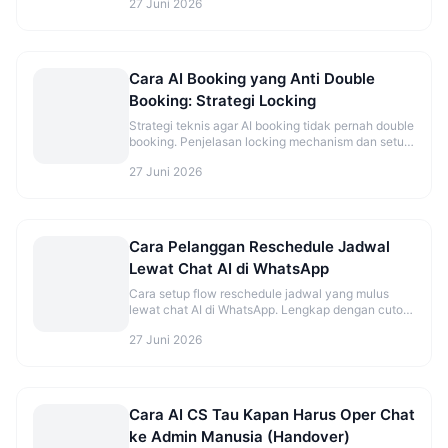
27 Juni 2026
Cara AI Booking yang Anti Double
Booking: Strategi Locking
Strategi teknis agar AI booking tidak pernah double
booking. Penjelasan locking mechanism dan setup
yang benar.
27 Juni 2026
Cara Pelanggan Reschedule Jadwal
Lewat Chat AI di WhatsApp
Cara setup flow reschedule jadwal yang mulus
lewat chat AI di WhatsApp. Lengkap dengan cutoff
time dan best practice.
27 Juni 2026
Cara AI CS Tau Kapan Harus Oper Chat
ke Admin Manusia (Handover)