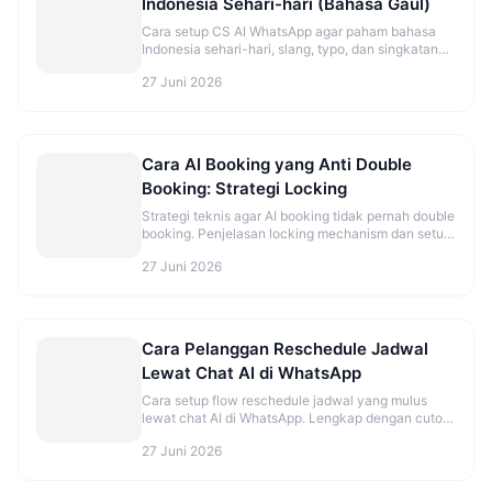
Indonesia Sehari-hari (Bahasa Gaul)
Cara setup CS AI WhatsApp agar paham bahasa
Indonesia sehari-hari, slang, typo, dan singkatan
ala pelanggan Indonesia.
27 Juni 2026
Cara AI Booking yang Anti Double
Booking: Strategi Locking
Strategi teknis agar AI booking tidak pernah double
booking. Penjelasan locking mechanism dan setup
yang benar.
27 Juni 2026
Cara Pelanggan Reschedule Jadwal
Lewat Chat AI di WhatsApp
Cara setup flow reschedule jadwal yang mulus
lewat chat AI di WhatsApp. Lengkap dengan cutoff
time dan best practice.
27 Juni 2026