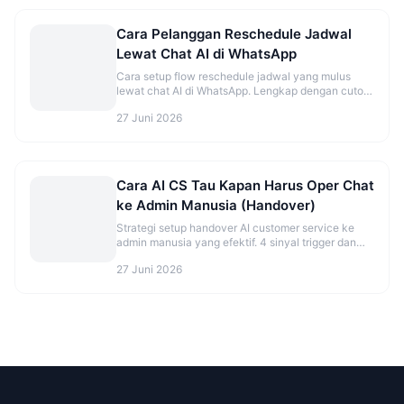
Cara Pelanggan Reschedule Jadwal
Lewat Chat AI di WhatsApp
Cara setup flow reschedule jadwal yang mulus
lewat chat AI di WhatsApp. Lengkap dengan cutoff
time dan best practice.
27 Juni 2026
Cara AI CS Tau Kapan Harus Oper Chat
ke Admin Manusia (Handover)
Strategi setup handover AI customer service ke
admin manusia yang efektif. 4 sinyal trigger dan
best practice agar tidak over/under eskalasi.
27 Juni 2026