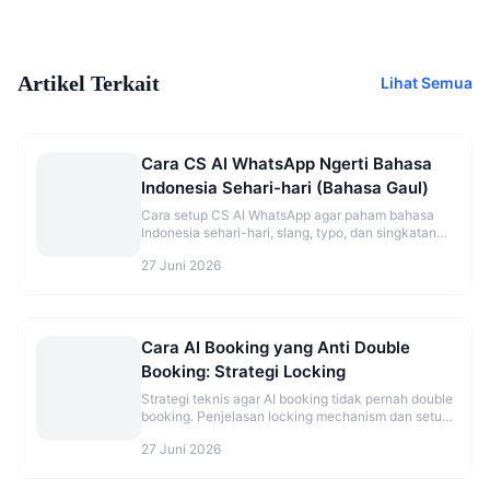
Artikel Terkait
Lihat Semua
Cara CS AI WhatsApp Ngerti Bahasa
Indonesia Sehari-hari (Bahasa Gaul)
Cara setup CS AI WhatsApp agar paham bahasa
Indonesia sehari-hari, slang, typo, dan singkatan
ala pelanggan Indonesia.
27 Juni 2026
Cara AI Booking yang Anti Double
Booking: Strategi Locking
Strategi teknis agar AI booking tidak pernah double
booking. Penjelasan locking mechanism dan setup
yang benar.
27 Juni 2026