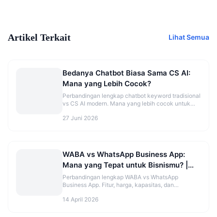
Artikel Terkait
Lihat Semua
Bedanya Chatbot Biasa Sama CS AI:
Mana yang Lebih Cocok?
Perbandingan lengkap chatbot keyword tradisional
vs CS AI modern. Mana yang lebih cocok untuk
bisnis kecil hingga enterprise.
27 Juni 2026
WABA vs WhatsApp Business App:
Mana yang Tepat untuk Bisnismu? |
Kirimi.id
Perbandingan lengkap WABA vs WhatsApp
Business App. Fitur, harga, kapasitas, dan
rekomendasi pilihan terbaik untuk bisnismu di
14 April 2026
2026.